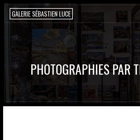
G
A
L
E
R
I
E
S
É
B
A
S
T
I
E
N
L
U
C
E
PHOTOGRAPHIES PAR 