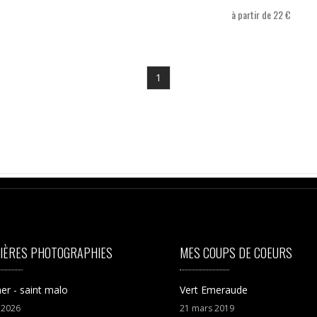
à partir de 22 €
1
IÈRES PHOTOGRAPHIES
MES COUPS DE COEURS
er - saint malo
Vert Emeraude
t
2026
21
mars
2019