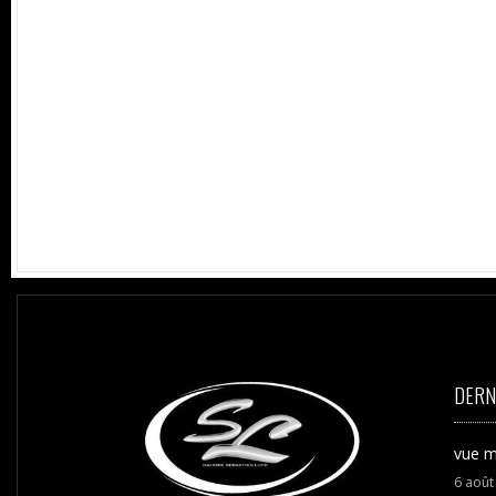
DERN
vue m
6
aoû