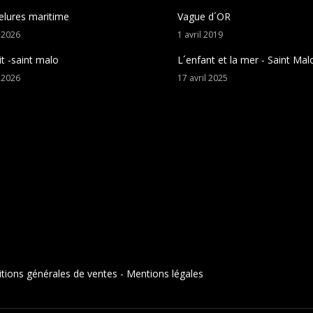
elures maritime
Vague d´OR
t
2026
1
avril
2019
it -saint malo
L´enfant et la mer - Saint Mal
t
2026
17
avril
2025
tions générales de ventes
-
Mentions légales