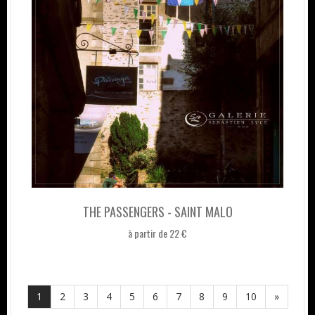
THE PASSENGERS - SAINT MALO
à partir de 22 €
1
2
3
4
5
6
7
8
9
10
»