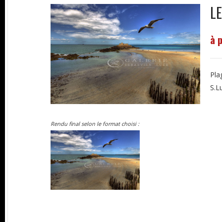
L
à 
Pla
S.L
Rendu final selon le format choisi :