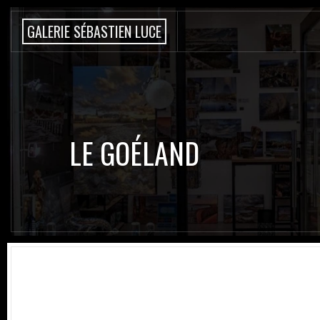
G
A
L
E
R
I
E
S
É
B
A
S
T
I
E
N
L
U
C
E
LE GOÉLAND