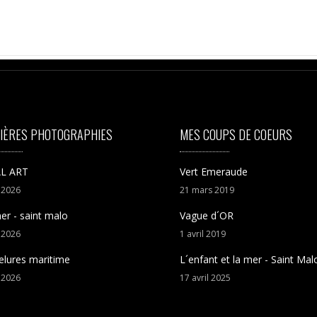
IÈRES PHOTOGRAPHIES
MES COUPS DE COEURS
L ART
Vert Emeraude
t
2026
21
mars
2019
er - saint malo
Vague d´OR
t
2026
1
avril
2019
elures maritime
L´enfant et la mer - Saint Mal
t
2026
17
avril
2025