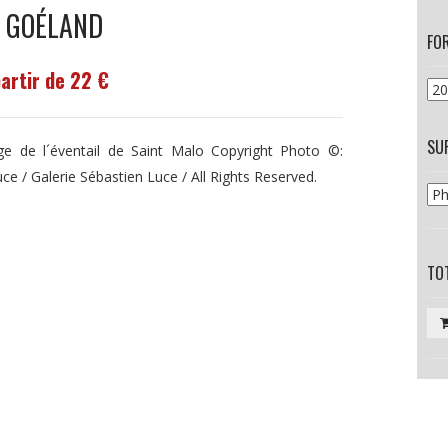
E GOÉLAND
FO
partir de 22 €
SU
ge de l´éventail de Saint Malo Copyright Photo ©:
uce / Galerie Sébastien Luce / All Rights Reserved.
TOT