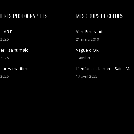
IÈRES PHOTOGRAPHIES
MES COUPS DE COEURS
L ART
Vert Emeraude
t
2026
21
mars
2019
er - saint malo
Vague d´OR
t
2026
1
avril
2019
elures maritime
L´enfant et la mer - Saint Mal
t
2026
17
avril
2025