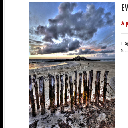
E
à 
Pla
S.L