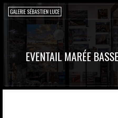
G
A
L
E
R
I
E
S
É
B
A
S
T
I
E
N
L
U
C
E
EVENTAIL MARÉE BASS