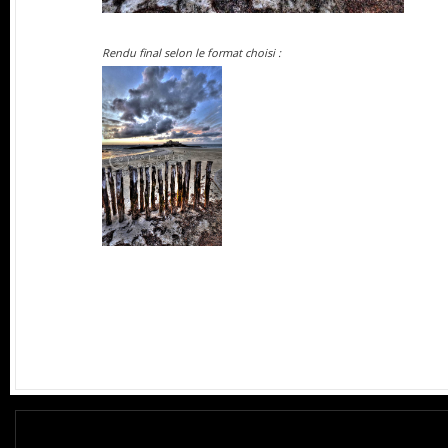
Rendu final selon le format choisi :