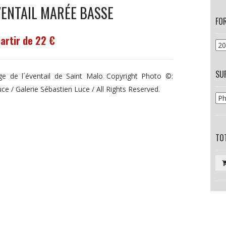
VENTAIL MARÉE BASSE
FO
partir de 22 €
SU
ge de l´éventail de Saint Malo Copyright Photo ©:
uce / Galerie Sébastien Luce / All Rights Reserved.
TOT